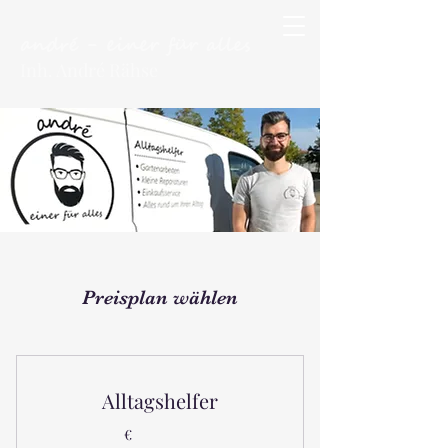
andré - einer für alles
Inh. André Rähse
Preisplan wählen
Alltagshelfer
€