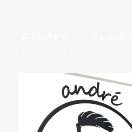
andré - einer
Inh. André Rähse