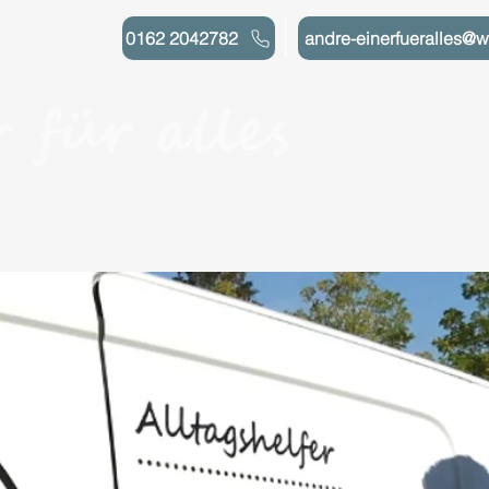
0162 2042782
andre-einerfueralles@
 für alles