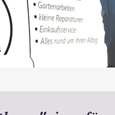
lfe mit Pflegekassen-Zuschuss