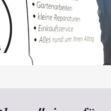
lfe mit Pflegekassen-Zuschuss