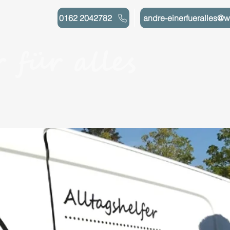
0162 2042782
andre-einerfueralles@
 für alles