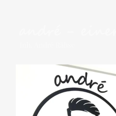
andré - einer
Inh. André Rähse