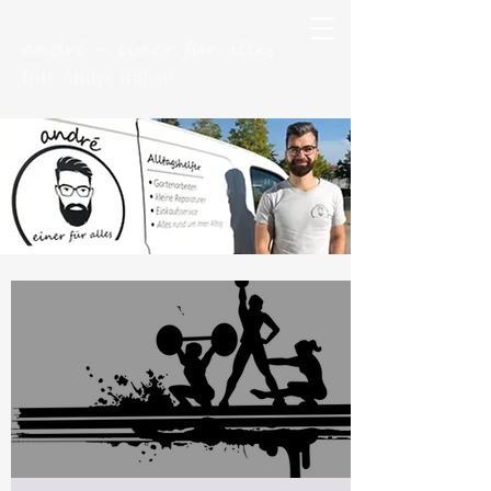
andré - einer für alles
Inh. André Rähse